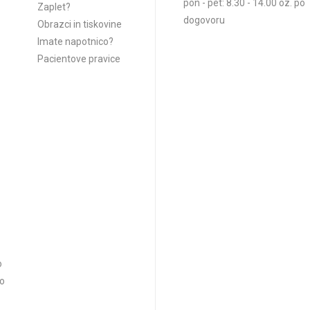
pon - pet: 8.30 - 14.00 oz. po
Zaplet?
dogovoru
Obrazci in tiskovine
Imate napotnico?
Pacientove pravice
o
vo