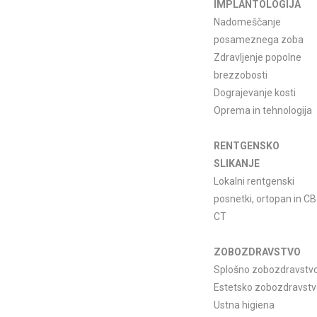
IMPLANTOLOGIJA
Nadomeščanje
posameznega zoba
Zdravljenje popolne
brezzobosti
Dograjevanje kosti
Oprema in tehnologija
RENTGENSKO
SLIKANJE
Lokalni rentgenski
posnetki, ortopan in CB
CT
ZOBOZDRAVSTVO
Splošno zobozdravstv
Estetsko zobozdravst
Ustna higiena