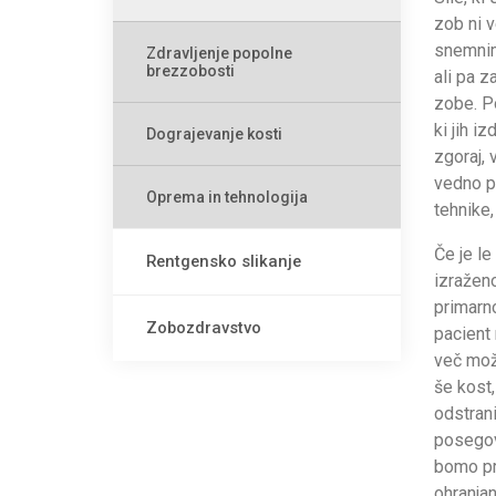
zob ni v
snemnimi
Zdravljenje popolne
brezzobosti
ali pa z
zobe. Po
ki jih 
Dograjevanje kosti
zgoraj, 
vedno pr
Oprema in tehnologija
tehnike,
Če je le
Rentgensko slikanje
izraženo
primarno
Zobozdravstvo
pacient 
več mož
še kost,
odstrani
posegov,
bomo pri
ohranjan