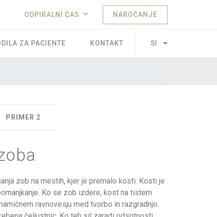
ODPIRALNI ČAS
NAROČANJE
DILA ZA PACIENTE
KONTAKT
SI
PRIMER 2
zoba
ja zob na mestih, kjer je premalo kosti. Kosti je
 pomanjkanje. Ko se zob izdere, kost na tistem
inamičnem ravnovesju med tvorbo in razgradnjo.
rebena čeljustnic. Ko teh sil zaradi odsotnosti