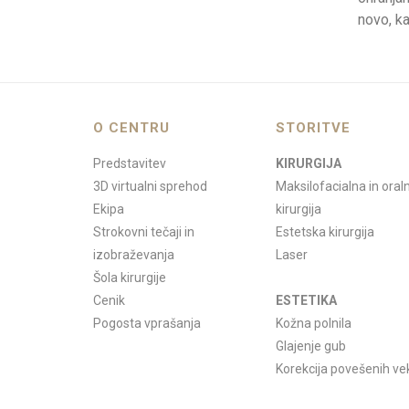
novo, ka
O CENTRU
STORITVE
Predstavitev
KIRURGIJA
3D virtualni sprehod
Maksilofacialna in oral
Ekipa
kirurgija
Strokovni tečaji in
Estetska kirurgija
izobraževanja
Laser
Šola kirurgije
Cenik
ESTETIKA
Pogosta vprašanja
Kožna polnila
Glajenje gub
Korekcija povešenih ve