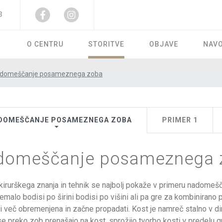
3
O CENTRU
STORITVE
OBJAVE
NAVO
domeščanje posameznega zoba
DOMEŠČANJE POSAMEZNEGA ZOBA
PRIMER 1
domeščanje posameznega 
rurškega znanja in tehnik se najbolj pokaže v primeru nadomeščan
emalo bodisi po širini bodisi po višini ali pa gre za kombinirano
i več obremenjena in začne propadati. Kost je namreč stalno v d
 se preko zob prenašajo na kost, sprožijo tvorbo kosti v predelu g