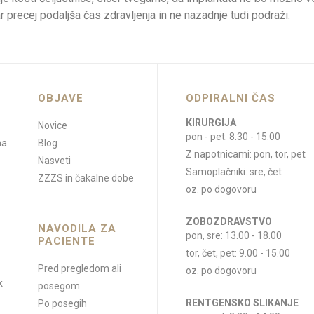
r precej podaljša čas zdravljenja in ne nazadnje tudi podraži.
OBJAVE
ODPIRALNI ČAS
KIRURGIJA
Novice
pon - pet: 8.30 - 15.00
na
Blog
Z napotnicami: pon, tor, pet
Nasveti
Samoplačniki: sre, čet
ZZZS in čakalne dobe
oz. po dogovoru
ZOBOZDRAVSTVO
NAVODILA ZA
pon, sre: 13.00 - 18.00
PACIENTE
tor, čet, pet: 9.00 - 15.00
Pred pregledom ali
oz. po dogovoru
k
posegom
RENTGENSKO SLIKANJE
Po posegih