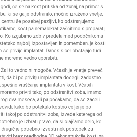
odi, če se na kost pritiska od zunaj, na primer s
u, ki se ga je odstranilo, močno izraženo vnetje,
 centru še posebej pazljivi, ko odstranjujemo
otikamo, kost pa nemalokrat zaščitimo s preparati,
uznico. Ko izgubimo zob v predelu med podočnikoma
stetsko najbolj izpostavljen in pomemben, je kosti
o se privije implantat. Danes sicer obstajajo tudi
 ne moremo vedno uporabiti.
. Žal to vedno ni mogoče. Včasih je vnetje preveč
ti, da bi po privitju implantata dosegli zadostno
 uspešno vraščanje implantata v kost. Včasih
ne moremo priviti takoj po odstranitvi zoba, imamo
krog dva meseca, ali pa počakamo, da se zaceli
redvidi, kako bo potekalo kostno celjenje po
iti takoj po odstranitvi zoba, izvede katerega od
trebno je izbrati pravo, da si olajšamo delo, ko
pet drugič je potrebno izvesti nek postopek za
staviti brez predhodne 3D rekonstrukcije kosti na