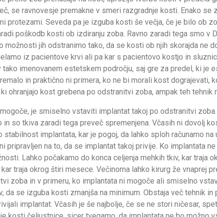
eč, se ravnovesje premakne v smeri razgradnje kosti. Enako se zg
 protezami. Seveda pa je izguba kosti še večja, če je bilo ob zob
aradi poškodb kosti ob izdiranju zoba. Ravno zaradi tega smo v D
 možnosti jih odstranimo tako, da se kosti ob njih skorajda ne d
izdelamo iz pacientove krvi ali pa kar s pacientovo kostjo in sl
v tako imenovanem estetskem področju, saj gre za predel, ki je e
emalo in praktično ni primera, ko ne bi morali kost dograjevati, k
 ki ohranjajo kost grebena po odstranitvi zoba, ampak teh tehnik
 mogoče, je smiselno vstaviti implantat takoj po odstranitvi zoba
 in so tkiva zaradi tega preveč spremenjena. Včasih ni dovolj kos
 stabilnost implantata, kar je pogoj, da lahko sploh računamo na
ni pripravljen na to, da se implantat takoj privije. Ko implantata 
nosti. Lahko počakamo do konca celjenja mehkih tkiv, kar traja o
 kar traja okrog štiri mesece. Večinoma lahko kirurg že vnaprej p
tvi zoba in v primeru, ko implantata ni mogoče ali smiselno vstav
 da se izguba kosti zmanjša na minimum. Obstaja več tehnik in po
vijali implantat. Včasih je še najbolje, če se ne stori ničesar, s
je kosti čeljustnice, sicer tvegamo, da implantata ne bo možno v