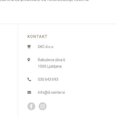
KONTAKT
DKC d.o.o.
Rakuševa ulica 6
1000 Ljubljana
030 643 693
info@d-center.si